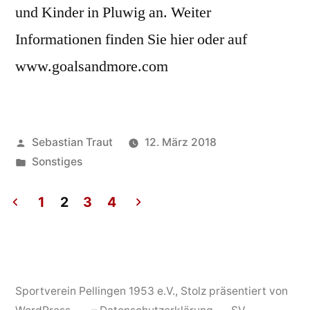
und Kinder in Pluwig an. Weiter
Informationen finden Sie hier oder auf
www.goalsandmore.com
Veröffentlicht
Sebastian Traut
12. März 2018
von
Veröffentlicht
Sonstiges
unter
1
2
3
4
Seitennummerierung
der
Beiträge
Sportverein Pellingen 1953 e.V.
,
Stolz präsentiert von