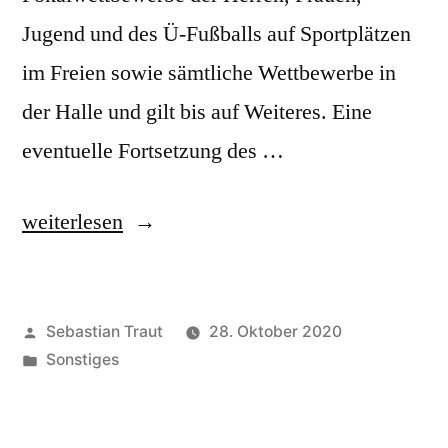
Jugend und des Ü-Fußballs auf Sportplätzen
im Freien sowie sämtliche Wettbewerbe in
der Halle und gilt bis auf Weiteres. Eine
eventuelle Fortsetzung des …
„FVR
weiterlesen
Unterbricht
bis
Veröffentlicht
Sebastian Traut
28. Oktober 2020
auf
von
Veröffentlicht
Sonstiges
weiteres
unter
den