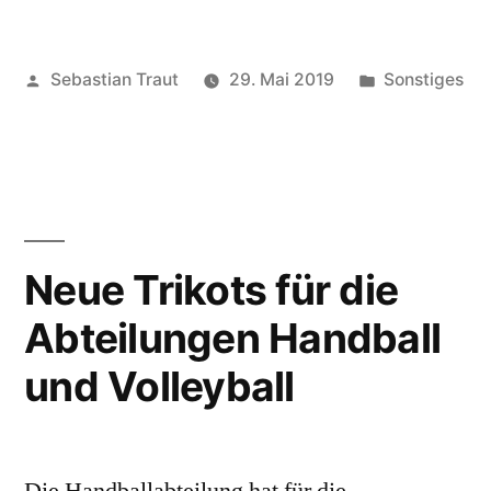
Veröffentlicht
Veröffentlich
Sebastian Traut
29. Mai 2019
Sonstiges
von
unter
Neue Trikots für die
Abteilungen Handball
und Volleyball