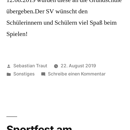
12.08.2019 wurden diese an die Grundschule
übergeben.Der SV wünscht den
Schülerinnern und Schülern viel Spaß beim
Spielen!
Veröffentlicht
Sebastian Traut
22. August 2019
von
Veröffentlicht
zu
Sonstiges
Schreibe einen Kommentar
unter
Fußballtore
für
die
Pause
Sportfest am